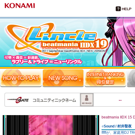
--
beatmania IIDX 
○Sound / 村井聖夜
fffffが、家庭用D