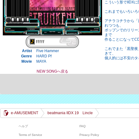
こういう形でIID
これまでもいろいろ
アチラコチラから「
れつつも、
ポップンでのリリー
まで
作ることになってC
これでまた「黒聖夜
Artist
Five Hammer
きて、
Genre
HARD Pf
個人的には不安のタ
Movie
MAYA
NEW SONGへ戻る
e-AMUSEMENT
beatmania IIDX 19 Lincle
ヘルプ
FAQ
Terms of Service
Privacy Policy