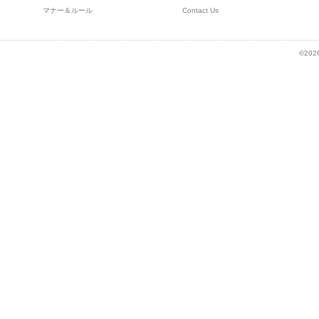
マナー＆ルール
Contact Us
©2026