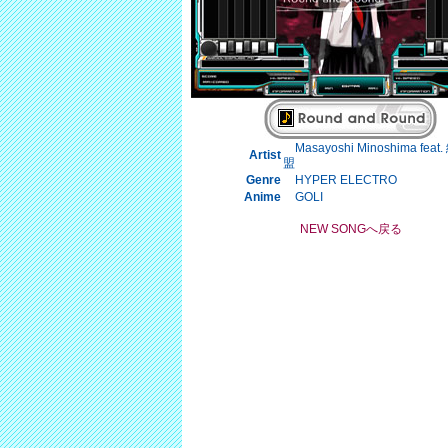
Masayoshi Minoshima feat
Artist
盟
Genre
HYPER ELECTRO
Anime
GOLI
NEW SONGへ戻る