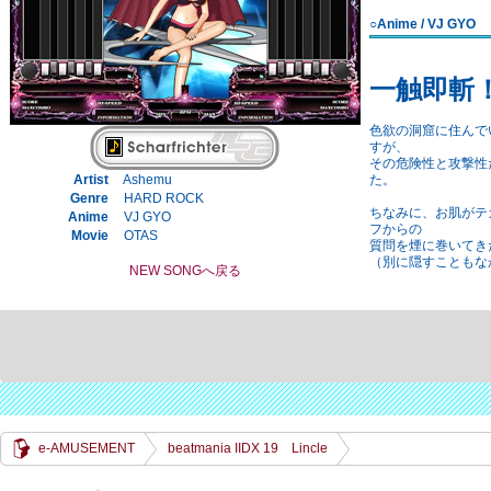
○Anime / VJ GYO
一触即斬
色欲の洞窟に住んで
すが、
その危険性と攻撃性
Artist
Ashemu
た。
Genre
HARD ROCK
ちなみに、お肌がテ
Anime
VJ GYO
フからの
Movie
OTAS
質問を煙に巻いてき
（別に隠すこともな
NEW SONGへ戻る
e-AMUSEMENT
beatmania IIDX 19 Lincle