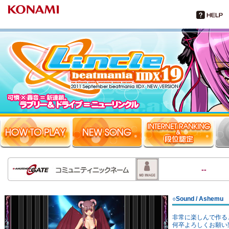
--
○Sound / Ashemu
非常に楽しんで作る
何卒よろしくお願い