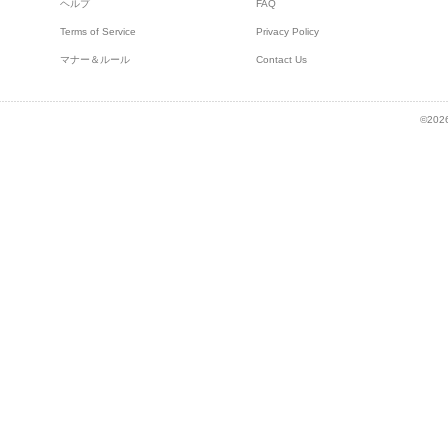
ヘルプ
FAQ
Terms of Service
Privacy Policy
マナー＆ルール
Contact Us
©2026