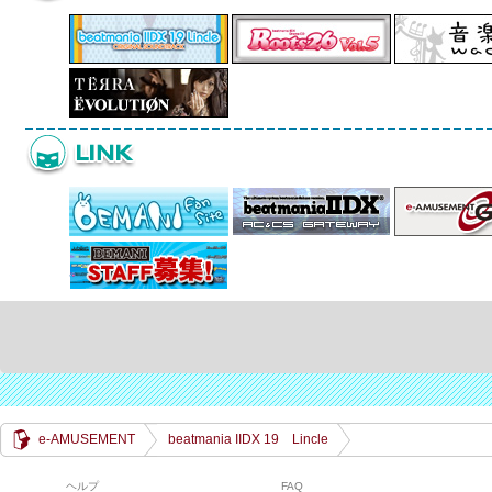
e-AMUSEMENT
beatmania IIDX 19 Lincle
ヘルプ
FAQ