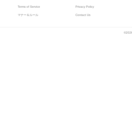
Terms of Service
Privacy Policy
マナー＆ルール
Contact Us
©2026