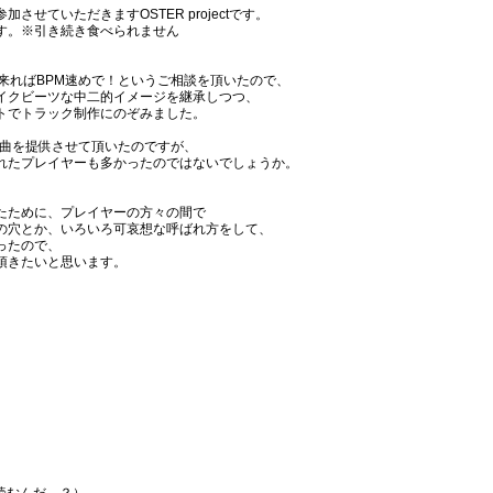
せていただきますOSTER projectです。
す。※引き続き食べられません
来ればBPM速めで！というご相談を頂いたので、
イクビーツな中二的イメージを継承しつつ、
トでトラック制作にのぞみました。
eという楽曲を提供させて頂いたのですが、
れたプレイヤーも多かったのではないでしょうか。
たために、プレイヤーの方々の間で
の穴とか、いろいろ可哀想な呼ばれ方をして、
ったので、
頂きたいと思います。