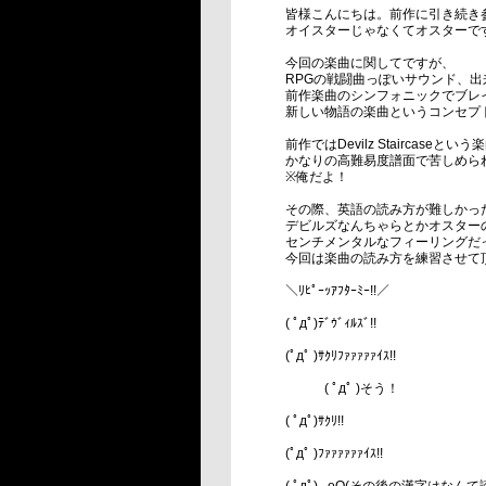
皆様こんにちは。前作に引き続き参加さ
オイスターじゃなくてオスターで
今回の楽曲に関してですが、
RPGの戦闘曲っぽいサウンド、出
前作楽曲のシンフォニックでブレ
新しい物語の楽曲というコンセプ
前作ではDevilz Staircas
かなりの高難易度譜面で苦しめら
※俺だよ！
その際、英語の読み方が難しかっ
デビルズなんちゃらとかオスター
センチメンタルなフィーリングだ
今回は楽曲の読み方を練習させて
＼ﾘﾋﾟｰｯｱﾌﾀｰﾐｰ!!／
( ﾟдﾟ)ﾃﾞｳﾞｨﾙｽﾞ!!
(ﾟдﾟ )ｻｸﾘﾌｧｧｧｧｧｲｽ!!
( ﾟдﾟ )そう！
( ﾟдﾟ)ｻｸﾘ!!
(ﾟдﾟ )ﾌｧｧｧｧｧｧｲｽ!!