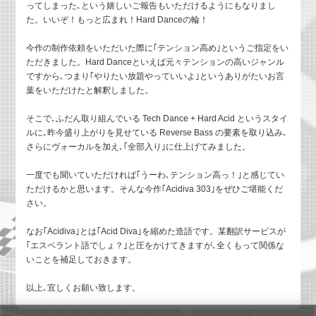
ってしまった､という嬉しいご報告もいただけるようにもなりまし
た。いいぞ！もっと広まれ！Hard Danceの輪！
今作の制作依頼をいただいた際に｢テンション高め｣というご指定をい
ただきました。Hard Danceといえば元々テンションの高いジャンル
ですから､つまり｢やりたい放題やっていいよ｣というありがたいお言
葉をいただけたと解釈しました。
そこで､ふだん取り組んでいる Tech Dance + Hard Acid というスタイ
ルに､昨今盛り上がりを見せている Reverse Bass の要素を取り込み､
さらにヴォーカルを加え､｢全部入り｣に仕上げてみました。
一度でも聞いていただければ｢うーわ､テンション高っ！｣と感じてい
ただけるかと思います。そんな今作｢Acidiva 303｣をぜひご堪能くだ
さい。
なお｢Acidiva｣とは｢Acid Diva｣を縮めた造語です。某翻訳サービスが
｢エスペラント語でしょ？｣と圧をかけてきますが､全くもって関係な
いことを補足しておきます。
以上､宜しくお願い致します。