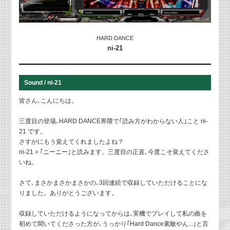
HARD DANCE
ni-21
Sound / ni-21
皆さん､こんにちは。
三度目の登場､HARD DANCE界隈で｢読み方がわからない人｣こと ni-
21 です。
さすがにもう覚えてくれましたよね？
ni-21 = ｢ニーニー｣と読みます。三度目の正直､今度こそ覚えてくださ
いね。
さて､まさかまさかまさかの､3回連続で収録していただけることにな
りました。ありがとうございます。
収録していただけるようになってからは､実機でプレイして私の曲を
初めて聞いてくださった方が､うっかり｢Hard Dance素敵やん...｣と言