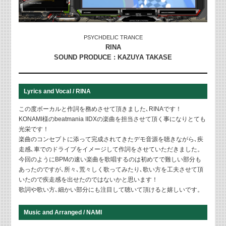
PSYCHDELIC TRANCE
RINA
SOUND PRODUCE : KAZUYA TAKASE
Lyrics and Vocal / RINA
この度ボーカルと作詞を務めさせて頂きました､RINAです！
KONAMI様のbeatmania IIDXの楽曲を担当させて頂く事になりとても
光栄です！
楽曲のコンセプトに添って完成されてきたデモ音源を聴きながら､
疾
走感､車でのドライブをイメージして作詞をさせていただきました。
今回のようにBPMの速い楽曲を歌唱するのは初めてで難しい部分も
あったのですが､
所々､荒々しく歌ってみたり､歌い方を工夫させて頂
いたので疾走感を出せたのではないかと思います！
歌詞や歌い方､細かい部分にも注目して聴いて頂けると嬉しいです。
Music and Arranged / NAMI