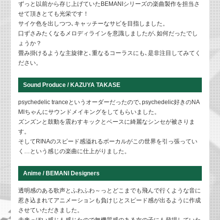
ずっと以前から存じ上げていたBEMANIシリーズの楽曲製作を担当さ
せて頂きとても光栄です！
サイケ色を出しつつ､キャッチーなサビを目指しました。
口ずさみたくなるメロディラインを意識しましたが､如何だったでし
ょうか？
畳み掛けるような主旋律と､重なるコーラスにも､是非注目してみてく
ださい。
Sound Produce / KAZUYA TAKASE
psychedelic tranceというオーダーだったので､psychedelic好きのNA
MIちゃんにサウンドメイキングをしてもらいました。
ズンズンと鼓動を震わすキックとベースに綺麗なシンセが被さりま
す。
そしてRINAのスピード感溢れるボーカルがこの世界を引っ張ってい
く…という感じの楽曲に仕上がりました。
Anime / BEMANI Designers
透明感のある歌声とふわふわ～っとどこまでも飛んで行くような音に
惹き込まれて
アニメーションも負けじとスピード感が出るように作成
させていただきました。
未来っぽい感じも感じたので無機質感のある女の子にも登場していた