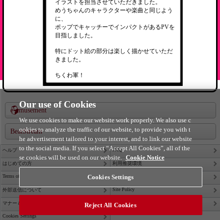
イラストを担当させていただきました。
めうちゃんのキャラクターや楽曲と同じよう
に、
ポップでキャッチーでインパクトがあるPVを
目指しました。
特にドット絵の部分は楽しく描かせていただ
きました。
ちくわ軍！
Our use of Cookies
e-amusement
We use cookies to make our website work properly. We also use c
ookies to analyze the traffic of our website, to provide you with t
BeatStream
he advertisement tailored to your interest, and to link our website
to the social media. If you select “Accept All Cookies”, all of the
FAQ
ヘルプ
se cookies will be used on our website.
Cookie Notice
はじめての方
利用推奨環境
Terms of Service
Cookies Settings
Privacy Policy
Site Policy
外部送信について
Contact Us
マナー＆ルール
Reject All Cookies
Cookies Settings