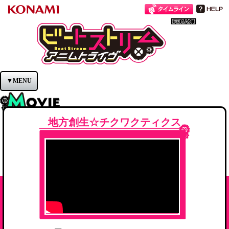
BeatStream
▼MENU
地方創生☆チクワクティクス