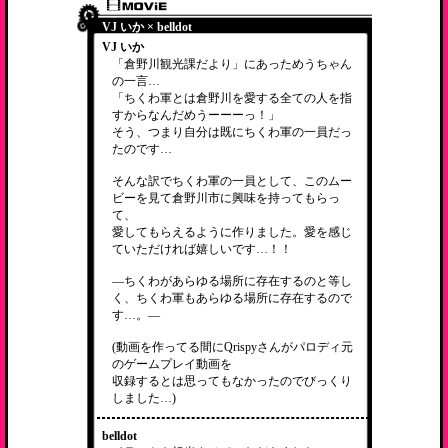
VJ いか × belldot
VJ いか
「倉野川観光課だより」にあっためうちゃん
の一言…
「ちくわ軍とは倉野川を愛する全ての人を指
すからなんだめうーーーっ！」
そう、つまり自分は既にちくわ軍の一員だっ
たのです…
そんな訳でちくわ軍の一員として、このムー
ビーを見て倉野川市に興味を持ってもらっ
て、
愛してもらえるように作りました。愛を感じ
ていただければ嬉しいです…！！
―ちくわがあらゆる場所に存在するのと等し
く、ちくわ軍もあらゆる場所に存在するので
す…。―
(動画を作ってる間にQrispyさんがパロディ元
のゲームプレイ動画を
収録するとは思ってもなかったのでびっくり
しました…)
belldot