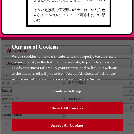
させたのがこだわりどころですヾ(＠°▽°＠)ﾉ
そういえば机で王冠用の粘土こねていたら色
んなチームの方に？？？って顔されたいい思
い出
Our use of Cookies
e-amusement
We use cookies to make our website work properly. We also use c
ookies to analyze the traffic of our website, to provide you with t
BeatStream
he advertisement tailored to your interest, and to link our website
to the social media. If you select “Accept All Cookies”, all of the
FAQ
ヘルプ
se cookies will be used on our website.
Cookie Notice
はじめての方
利用推奨環境
Terms of Service
Cookies Settings
Privacy Policy
Site Policy
外部送信について
Contact Us
マナー＆ルール
Reject All Cookies
Cookies Settings
Accept All Cookies
©2026 Konami Arcade Games