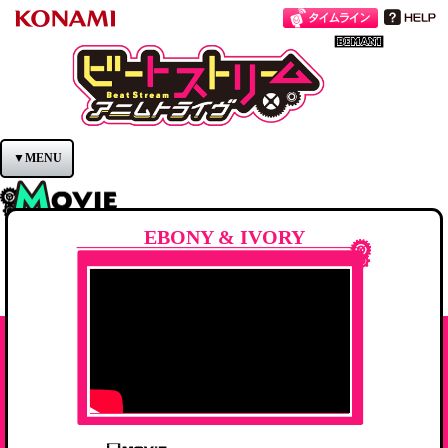
BeatStream
▼MENU
EBONY & IVORY