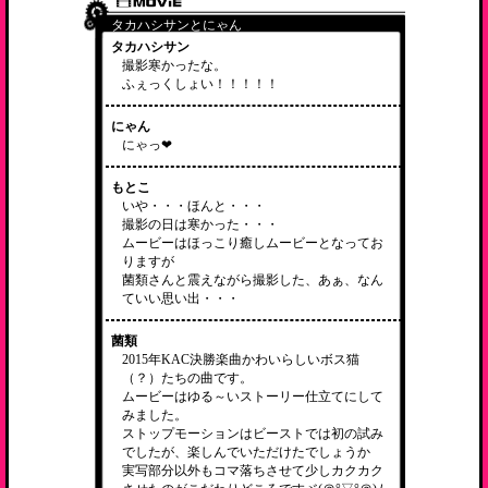
タカハシサンとにゃん
タカハシサン
撮影寒かったな。
ふぇっくしょい！！！！！
にゃん
にゃっ❤
もとこ
いや・・・ほんと・・・
撮影の日は寒かった・・・
ムービーはほっこり癒しムービーとなってお
りますが
菌類さんと震えながら撮影した、あぁ、なん
ていい思い出・・・
菌類
2015年KAC決勝楽曲かわいらしいボス猫
（？）たちの曲です。
ムービーはゆる～いストーリー仕立てにして
みました。
ストップモーションはビーストでは初の試み
でしたが、楽しんでいただけたでしょうか
実写部分以外もコマ落ちさせて少しカクカク