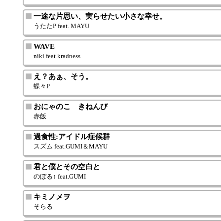
一途な片思い、実らせたい小さな幸せ。
うたたP feat. MAYU
WAVE
niki feat.kradness
え？あぁ、そう。
蝶々P
おにゃのこ きねんび
赤飯
過食性:アイドル症候群
スズム feat.GUMI＆MAYU
君と僕とその空白と
のぼる↑ feat.GUMI
キミノメヲ
そらる