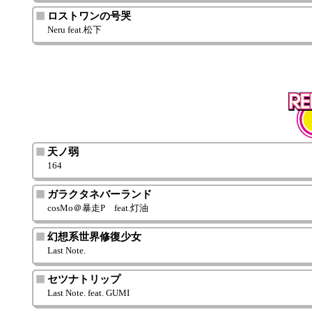
ロストワンの号哭
Neru feat.松下
天ノ弱
164
ガラクタネバーランド
cosMo＠暴走P feat.灯油
幻想系世界修復少女
Last Note.
セツナトリップ
Last Note. feat. GUMI