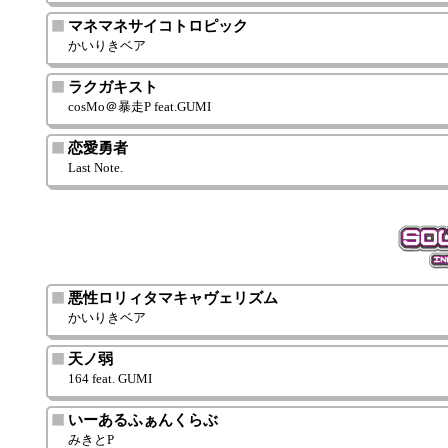
マネマネサイコトロピック
かいりきベア
ラクガキスト
cosMo＠暴走P feat.GUMI
恋愛勇者
Last Note.
悪性ロリィタマキャヴェリズム
かいりきベア
天ノ弱
164 feat. GUMI
いーあるふぁんくらぶ
みきとP