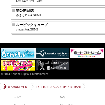
Last Note. feat. GUMI
非公開日誌
みきとP feat.GUMI
ルービックキューブ
otetsu feat.GUMI
© 2014 Konami Digital Entertainment
e-AMUSEMENT
EXIT TUNES ACADEMY × BEMANI
ヘルプ
FAQ