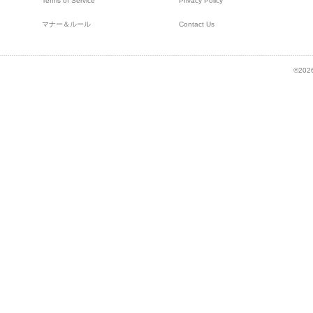
Terms of Service
Privacy Policy
マナー＆ルール
Contact Us
©2026