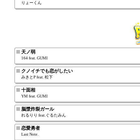
りょーくん
天ノ弱
164 feat. GUMI
クノイチでも恋がしたい
みきとP feat. 松下
十面相
YM feat. GUMI
脳漿炸裂ガール
れるりり feat.ぐるたみん
恋愛勇者
Last Note.