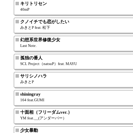
キリトリセン
40mP
クノイチでも恋がしたい
みきとP feat. 松下
幻想系世界修復少女
Last Note.
孤独の番人
SCL Project（natsuP）feat. MAYU
サリシノハラ
みきとP
shiningray
164 feat.GUMI
十面相（フリーダムver.）
YM feat.__(アンダーバー）
少女暴動