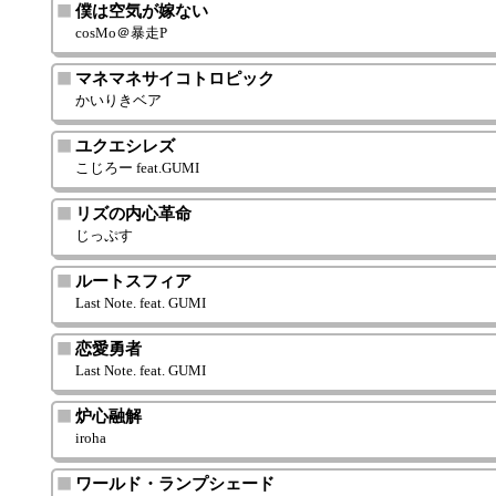
僕は空気が嫁ない
cosMo＠暴走P
マネマネサイコトロピック
かいりきベア
ユクエシレズ
こじろー feat.GUMI
リズの内心革命
じっぷす
ルートスフィア
Last Note. feat. GUMI
恋愛勇者
Last Note. feat. GUMI
炉心融解
iroha
ワールド・ランプシェード