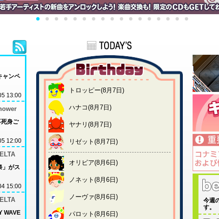
キャンペ
トロッピー(8月7日)
05 13:00
ハナコ(8月7日)
Shower
「不死身ご
ヤナリ(8月7日)
05 12:00
リゼット(8月7日)
ELTA
オリビア(8月6日)
祭」がス
ノネット(8月6日)
04 15:00
ノーヴァ(8月6日)
ELTA
今週の
す。
Y WAVE
パロット(8月6日)