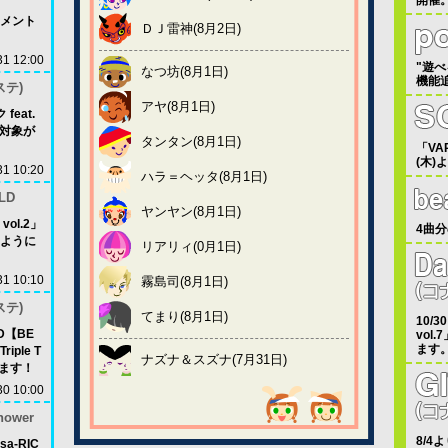
開催
メント
ＤＪ雷神(8月2日)
31 12:00
"遊
なつ坊(8月1日)
機能
ステ)
アヤ(8月1日)
eat.
レー対象が
タンタン(8月1日)
「VA
(木)
31 10:20
ハラ＝ヘッタ(8月1日)
LD
ヤンヤン(8月1日)
ol.2」
4曲分
ように
リアリィ(0月1日)
31 10:10
霧島司(8月1日)
ステ)
てまり(8月1日)
10/
LD【BE
vo
ます
riple T
ナズナ＆スズナ(7月31日)
ります！
30 10:00
Shower
8/4
a-RIC