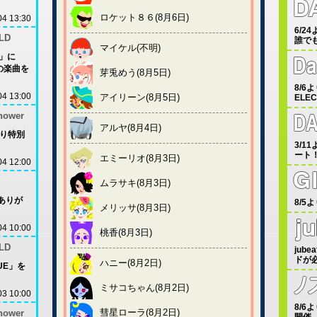
ロケット８６(8月6日)
04 13:30
6/
LD
誰で
マイケル(不明)
D」に
4」の楽曲を
芽兎めう(8月5日)
8/6
04 13:00
アイリーン(8月5日)
ELE
Shower
アルヤ(8月4日)
木)より特別
3/1
ート
エミーリオ(8月3日)
04 12:00
ムラサキ(8月3日)
「ありが
8/
メリッサ(8月3日)
04 10:00
桃香(8月3日)
LD
jube
ドが
ハニー(8月2日)
GUE」を
ミサコちゃん(8月2日)
03 10:00
8/
彗星ローラ(8月2日)
Shower