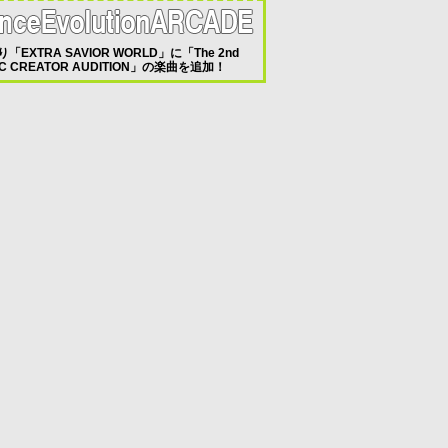
り「EXTRA SAVIOR WORLD」に「The 2nd
IC CREATOR AUDITION」の楽曲を追加！