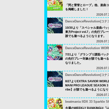
「閃と雷管とロープ」他、楽曲コ
を掲載しました！
2026.07.
DanceDanceRevolution(コナ
10/30より「スペシャル楽曲パック f
東方Project vol.7」の先行プ
誰でも遊べるようになります。
2026.07.
DanceDanceRevolution WOR
7/31より「グランプリ譜面パック v
の先行プレー対象が誰でも遊べる
なりました。
2026.07.
DanceDanceRevolution(コナ
8/27よりEXTRA SAVIOR WOR
MANI PRO LEAGUE SEASON 3 T
ribe】が誰でも遊べるようにな
2026.07.
beatmania IIDX 33 Sparkle 
今週のWEEKLY RANKINGは「Lis