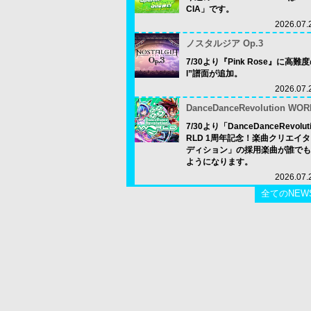
CIA」です。
2026.07.
ノスタルジア Op.3
7/30より『Pink Rose』に高難度
l”譜面が追加。
2026.07.
DanceDanceRevolution WOR
7/30より「DanceDanceRevolut
RLD 1周年記念！楽曲クリエイ
ディション」の採用楽曲が誰でも
ようになります。
2026.07.
全てのNEW