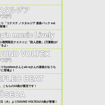
8より「コナステ ノスタルジア 楽曲パック vol.
が登場！
より期間限定クエストに「防人恋歌」(万葉歌)が
するよ♪
0よりSynthionさんとak+qさんの楽曲がおうち
テに登場よ！
18、こちらの10曲が復活です！
6日（火）よりSOUND VOLTEXの3曲が登場！