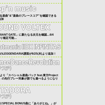
。
べる楽曲"&"楽曲のプレースコア"を確認できる
追加
RIANT GATE」に新たなる次元を確認…6/4
より補足可能…
のLEGGENDARIA譜面が6/25(木)より追加！
30より「スペシャル楽曲パック feat.東方Project
l.7」の先行プレー対象が誰でも遊べるようになり
。
よりSPECIAL BONUS曲に「ありがとね。」が