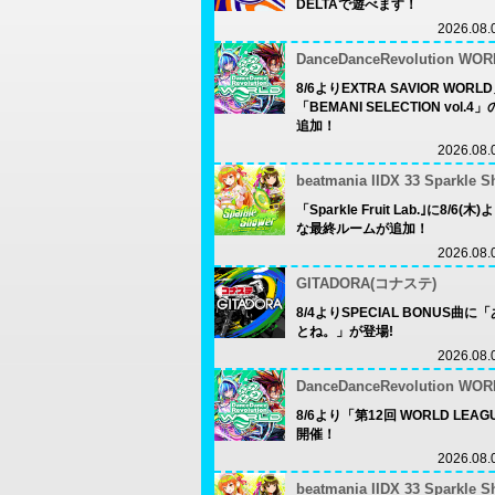
DELTAで遊べます！
2026.08.
DanceDanceRevolution WOR
8/6よりEXTRA SAVIOR WORL
「BEMANI SELECTION vol.
追加！
2026.08.
beatmania IIDX 33 Sparkle 
「Sparkle Fruit Lab.｣に8/6(
な最終ルームが追加！
2026.08.
GITADORA(コナステ)
8/4よりSPECIAL BONUS曲に
とね。」が登場!
2026.08.
DanceDanceRevolution WOR
8/6より「第12回 WORLD LEA
開催！
2026.08.
beatmania IIDX 33 Sparkle 