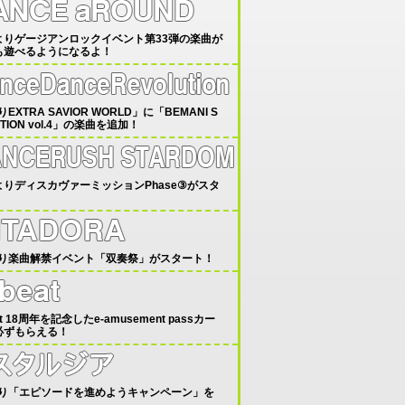
24よりゲージアンロックイベント第33弾の楽曲が
も遊べるようになるよ！
よりEXTRA SAVIOR WORLD」に「BEMANI S
CTION vol.4」の楽曲を追加！
1よりディスカヴァーミッションPhase③がスタ
！
5より楽曲解禁イベント「双奏祭」がスタート！
at 18周年を記念したe-amusement passカー
必ずもらえる！
6より「エピソードを進めようキャンペーン」を