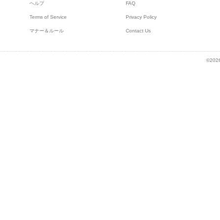
ヘルプ
FAQ
Terms of Service
Privacy Policy
マナー＆ルール
Contact Us
©2026