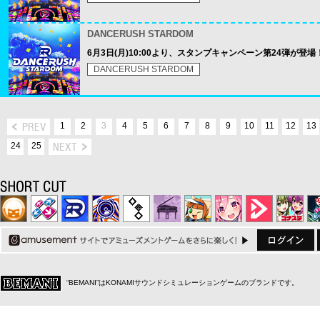
DANCERUSH STARDOM
6月3日(月)10:00より、スタンプキャンペーン第24弾が登場
DANCERUSH STARDOM
1
2
3
4
5
6
7
8
9
10
11
12
13
24
25
“BEMANI”はKONAMIサウンドシミュレーションゲームのブランドです。