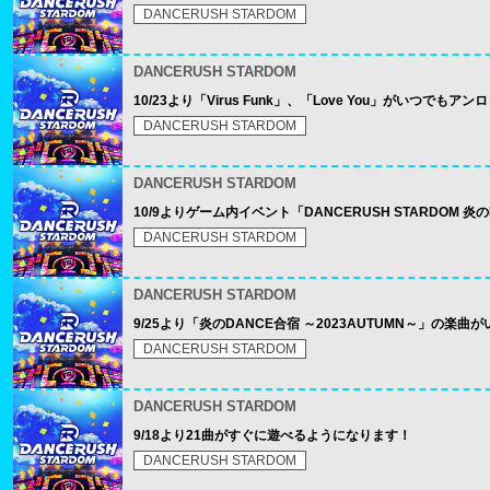
DANCERUSH STARDOM
DANCERUSH STARDOM
10/23より「Virus Funk」、「Love You」がいつで
DANCERUSH STARDOM
DANCERUSH STARDOM
10/9よりゲーム内イベント「DANCERUSH STARDOM 炎
DANCERUSH STARDOM
DANCERUSH STARDOM
9/25より「炎のDANCE合宿 ～2023AUTUMN～」の
DANCERUSH STARDOM
DANCERUSH STARDOM
9/18より21曲がすぐに遊べるようになります！
DANCERUSH STARDOM