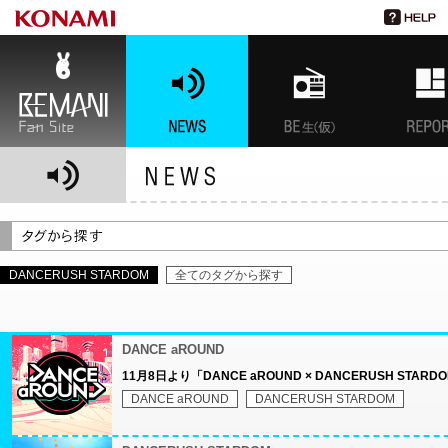
BEMANI Fan Site
NEWS
BEMANI生放送(仮)
特集
DANCERUSH STARDOM
全てのタグから探す
DANCE aROUND
11月8日より「DANCE aROUND × DANCERUSH STA
DANCE aROUND
DANCERUSH STARDOM