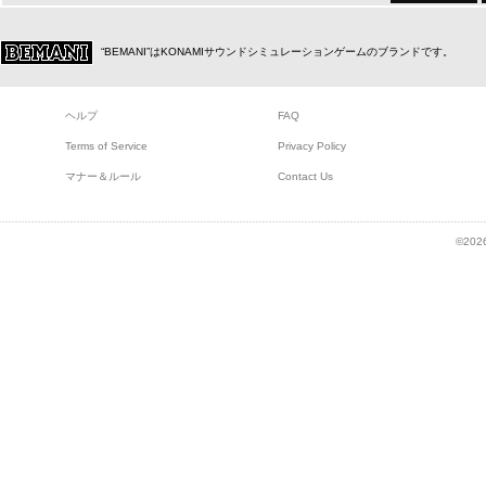
“BEMANI”はKONAMIサウンドシミュレーションゲームのブランドです。
ヘルプ
FAQ
Terms of Service
Privacy Policy
マナー＆ルール
Contact Us
©2026