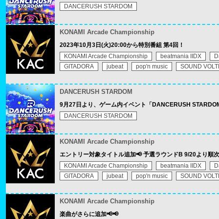
DANCERUSH STARDOM
KONAMI Arcade Championship
2023年10月3日(火)20:00から特別番組 第4回！
KONAMI Arcade Championship
beatmania IIDX
D
GITADORA
jubeat
pop'n music
SOUND VOLT
DANCERUSH STARDOM
9月27日より、ゲーム内イベント「DANCERUSH STARDO
DANCERUSH STARDOM
KONAMI Arcade Championship
エントリー対象タイトル追加📢 予選ラウンドB 9/20より順次
KONAMI Arcade Championship
beatmania IIDX
D
GITADORA
jubeat
pop'n music
SOUND VOLT
KONAMI Arcade Championship
楽曲がさらに追加📢📢