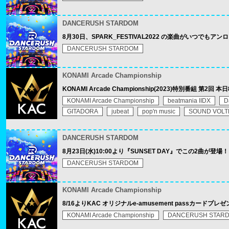
DANCERUSH STARDOM
8月30日、SPARK_FESTIVAL2022 の楽曲がいつでもア
DANCERUSH STARDOM
KONAMI Arcade Championship
KONAMI Arcade Championship(2023)特別番組 第2回 本
KONAMI Arcade Championship
beatmania IIDX
D
GITADORA
jubeat
pop'n music
SOUND VOLT
DANCERUSH STARDOM
8月23日(水)10:00より『SUNSET DAY』でこの2曲が登場！
DANCERUSH STARDOM
KONAMI Arcade Championship
8/16よりKAC オリジナルe-amusement passカードプ
KONAMI Arcade Championship
DANCERUSH STAR