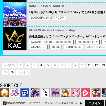
DANCERUSH STARDOM
8月16日(水)10:00より『SUNSET DAY』でこの2曲が登場！
DANCERUSH STARDOM
KONAMI Arcade Championship
共通課題曲として「パーフェクトイーター」がエントリーす
KONAMI Arcade Championship
beatmania IIDX
D
GITADORA
jubeat
pop'n music
SOUND VOLT
1
2
3
4
5
6
7
8
9
10
11
12
13
24
25