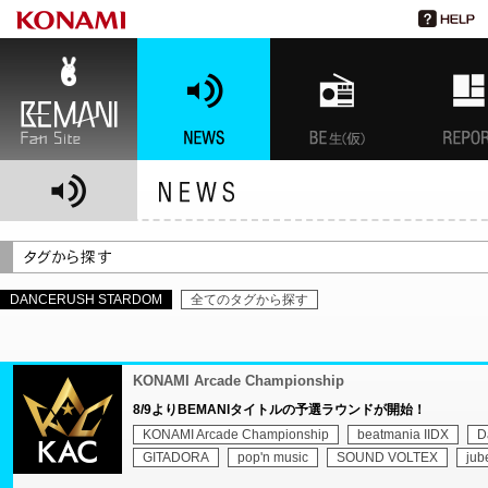
BEMANI Fan Site
NEWS
BEMANI生放送(仮)
特集
DANCERUSH STARDOM
全てのタグから探す
KONAMI Arcade Championship
8/9よりBEMANIタイトルの予選ラウンドが開始！
KONAMI Arcade Championship
beatmania IIDX
D
GITADORA
pop'n music
SOUND VOLTEX
jub