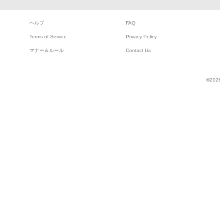
ヘルプ
FAQ
Terms of Service
Privacy Policy
マナー＆ルール
Contact Us
©2026