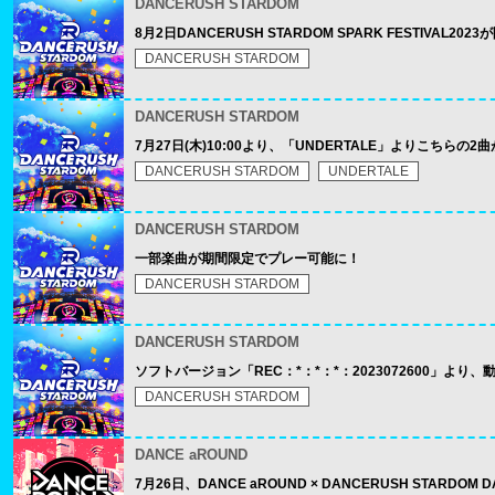
DANCERUSH STARDOM
8月2日DANCERUSH STARDOM SPARK FESTIVAL20
DANCERUSH STARDOM
DANCERUSH STARDOM
7月27日(木)10:00より、「UNDERTALE」よりこちらの
DANCERUSH STARDOM
UNDERTALE
DANCERUSH STARDOM
一部楽曲が期間限定でプレー可能に！
DANCERUSH STARDOM
DANCERUSH STARDOM
ソフトバージョン「REC：*：*：*：2023072600」より
DANCERUSH STARDOM
DANCE aROUND
7月26日、DANCE aROUND × DANCERUSH STA