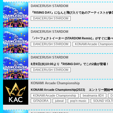
DANCERUSH STARDOM
『RISING DAY』になんと飛び入りであのアーティストが参
DANCERUSH STARDOM
DANCERUSH STARDOM
「パーフェクトイーター (STARDOM Remix)」がすぐに遊
DANCERUSH STARDOM
KONAMI Arcade Champion
DANCERUSH STARDOM
8月9日(水)10:00より『RISING DAY』でこの2曲が登場！
DANCERUSH STARDOM
KONAMI Arcade Championship
KONAMI Arcade Championship(2023) エントリー開始📢
KONAMI Arcade Championship
beatmania IIDX
D
GITADORA
jubeat
pop'n music
SOUND VOLT