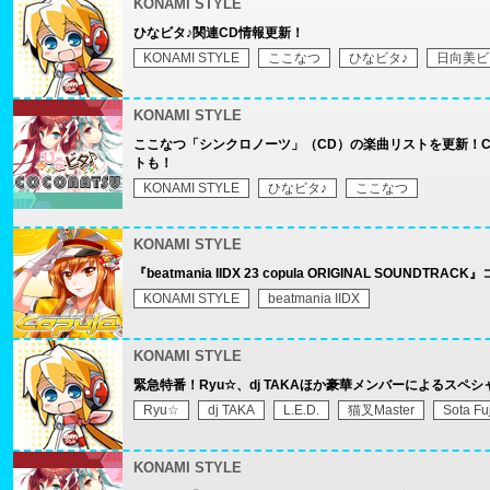
KONAMI STYLE
ひなビタ♪関連CD情報更新！
KONAMI STYLE
ここなつ
ひなビタ♪
日向美ビ
KONAMI STYLE
ここなつ「シンクロノーツ」（CD）の楽曲リストを更新！
トも！
KONAMI STYLE
ひなビタ♪
ここなつ
KONAMI STYLE
『beatmania IIDX 23 copula ORIGINAL SOUN
KONAMI STYLE
beatmania IIDX
KONAMI STYLE
緊急特番！Ryu☆、dj TAKAほか豪華メンバーによるスペ
Ryu☆
dj TAKA
L.E.D.
猫叉Master
Sota Fu
KONAMI STYLE