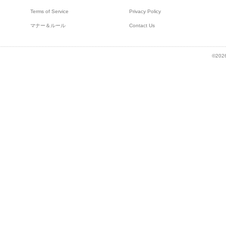
Terms of Service
Privacy Policy
マナー＆ルール
Contact Us
©2026