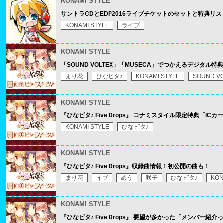
KONAMI STYLE
サントラCDとEDP2016ライブチケットのセットと特典リ
KONAMI STYLE
ライブ
KONAMI STYLE
「SOUND VOLTEX」「MUSECA」でつかえるデジタル
まり花
ひなビタ♪
KONAMI STYLE
SOUND V
KONAMI STYLE
『ひなビタ♪ Five Drops』 コナミスタイル限定特典「I
KONAMI STYLE
ひなビタ♪
KONAMI STYLE
『ひなビタ♪ Five Drops』収録曲情報！初公開の曲も！
まり花
イブ
めう
咲子
ひなビタ♪
KON
KONAMI STYLE
『ひなビタ♪ Five Drops』 要望が多かった「メンバー