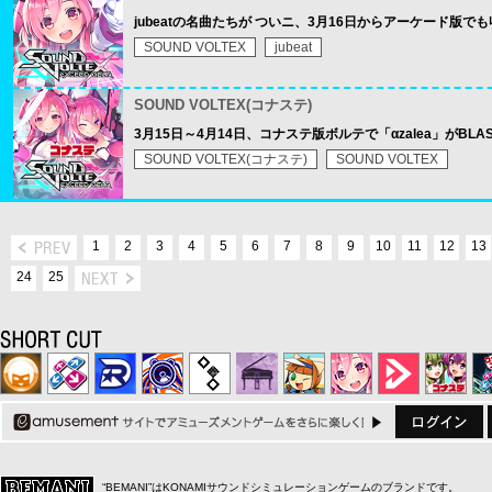
jubeatの名曲たちが ついニ、3月16日からアーケード版で
SOUND VOLTEX
jubeat
SOUND VOLTEX(コナステ)
3月15日～4月14日、コナステ版ボルテで「αzalea」がBLA
SOUND VOLTEX(コナステ)
SOUND VOLTEX
1
2
3
4
5
6
7
8
9
10
11
12
13
24
25
“BEMANI”はKONAMIサウンドシミュレーションゲームのブランドです。