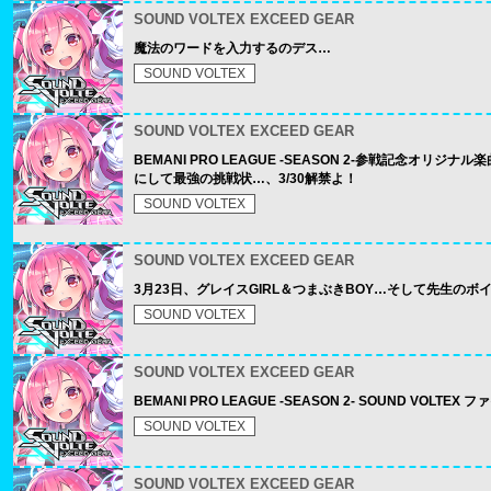
SOUND VOLTEX EXCEED GEAR
魔法のワードを入力するのデス…
SOUND VOLTEX
SOUND VOLTEX EXCEED GEAR
BEMANI PRO LEAGUE -SEASON 2-参戦記念オ
にして最強の挑戦状…、3/30解禁よ！
SOUND VOLTEX
SOUND VOLTEX EXCEED GEAR
3月23日、グレイスGIRL＆つまぶきBOY…そして先生の
SOUND VOLTEX
SOUND VOLTEX EXCEED GEAR
BEMANI PRO LEAGUE -SEASON 2- SOUND VOLTE
SOUND VOLTEX
SOUND VOLTEX EXCEED GEAR