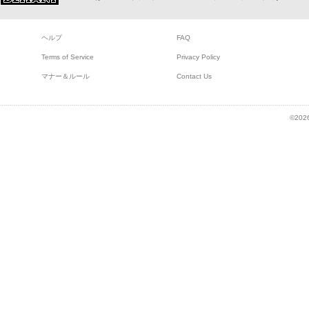
ヘルプ
FAQ
Terms of Service
Privacy Policy
マナー＆ルール
Contact Us
©2026