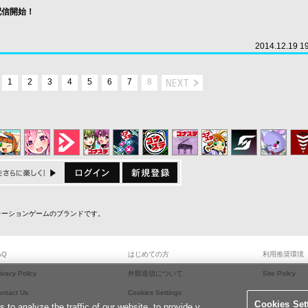
8 配信開始！
2014.12.19 1
1
2
3
4
5
6
7
8
ミュレーションゲームのブランドです。
AQ
はじめての方
利用推奨環境
ivacy Policy
外部送信について
Site Policy
ontact Us
Cookies Settings
Cookies Set
o analyze the traffic of our website, to provide y