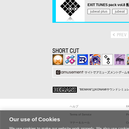
EXIT TUNES pack vol.
jubeat plus
jubeat
“BEMANI”はKONAMIサウンドシ
ヘルプ
F
Terms of Service
Pr
Our use of Cookies
マナー＆ルール
C
We use cookies to make our website work properly. We also use cookies t