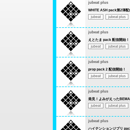
jubeat plus
WHITE ASH pack第2弾配
jubeat
jubeat plus
jubeat plus
えとたま pack 配信開始！
jubeat
jubeat plus
jubeat plus
prop pack 2 配信開始！
jubeat
jubeat plus
jubeat plus
発見！よみがえったBEMANI
jubeat
jubeat plus
jubeat plus
ハイテンションジブリ pac