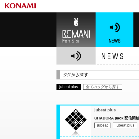
BEMANI Fan Site
NEWS
BE
jubeat plus
全てのタグから探す
jubeat plus
GITADORA pack 配信開
jubeat
jubeat plus