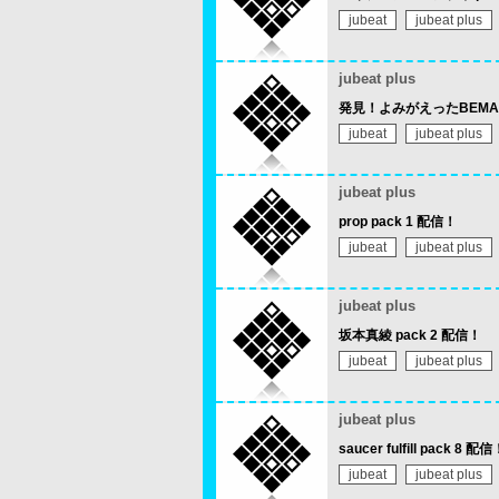
jubeat
jubeat plus
jubeat plus
発見！よみがえったBEMAN
jubeat
jubeat plus
jubeat plus
prop pack 1 配信！
jubeat
jubeat plus
jubeat plus
坂本真綾 pack 2 配信！
jubeat
jubeat plus
jubeat plus
saucer fulfill pack 8 配信
jubeat
jubeat plus