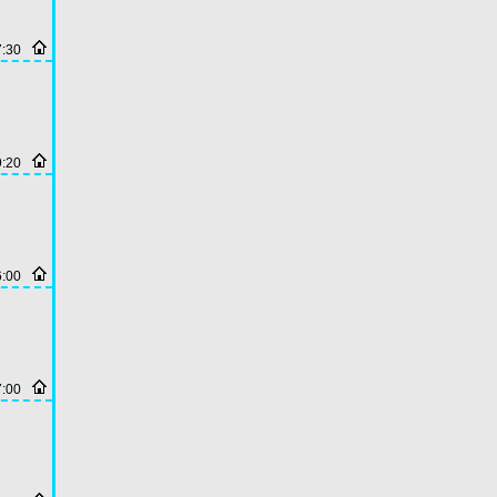
7:30
9:20
6:00
7:00