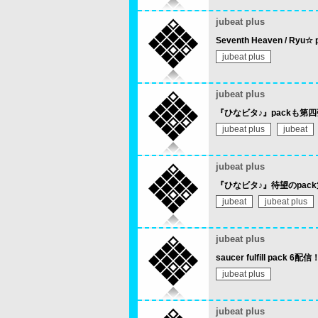
jubeat plus
Seventh Heaven / Ryu
jubeat plus
jubeat plus
『ひなビタ♪』packも第
jubeat plus
jubeat
jubeat plus
『ひなビタ♪』待望のpac
jubeat
jubeat plus
jubeat plus
saucer fulfill pack 6配信
jubeat plus
jubeat plus