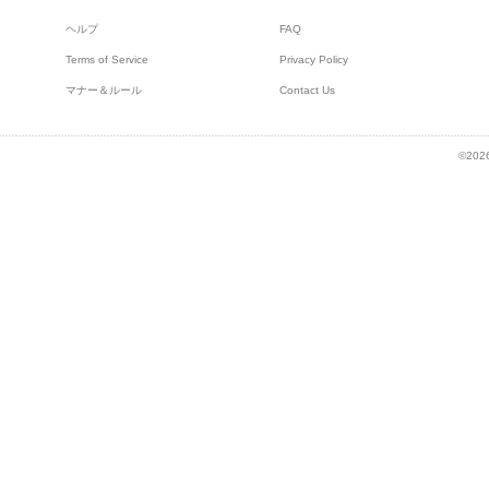
ヘルプ
FAQ
Terms of Service
Privacy Policy
マナー＆ルール
Contact Us
©2026