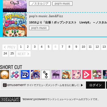
ノスタルジア
pop'n music
pop'n music Jam&Fizz
10/10より「出張！ポップンクエスト LivelyII」 ～ノス
pop'n music
1
2
3
4
5
6
7
8
9
10
11
12
13
24
25
“BEMANI”はKONAMIサウンドシミュレーションゲームのブランドです。