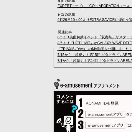
EXPERTモードに「COLLABORATIONコー
9月29日10：00よりEXTRA SAVIORに楽曲を追加
8/5より楽曲解禁イベント「双奏祭」がスター
8/5より「HOT LIMIT」がGALAXY WAVE D
『TRIΔXIS / Yvya』のMV動画を公開しました
7/15から「超視力！第15回 ギタドラドンARE
7/1から「超聴力！第14回 ギタドラドンAREN