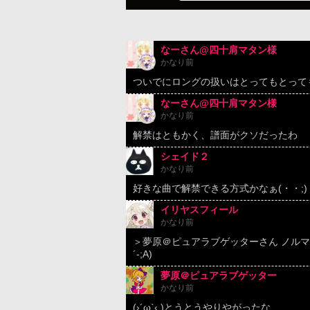
なーさん@四十肩マタン様
かなり前
ついでにロングの扱いはとってもとって
なーさん@四十肩マタン様
かなり前
解禁はともかく、譜面がクソだったわ
シェイド２
かなり前
好きな曲で解禁できる方式かなぁ(・・;)
イリヤスフィール
かなり前
＞夢原＠ピュアラブゲッターさん ノルマは30
´-;A)
夢原＠ピュアラブゲッター
かなり前
(›´ω`‹ )とうとうやりやがったな