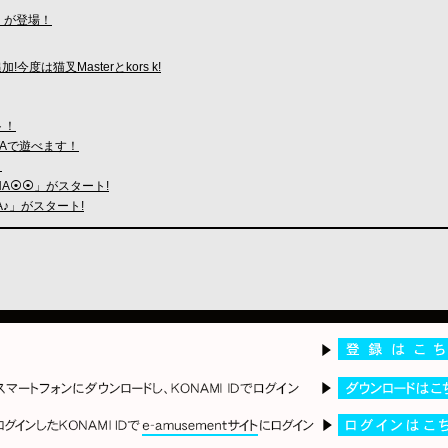
ス」が登場！
!今度は猫叉Masterとkors k!
ト！
ELTAで遊べます！
！
NA⦿⦿」がスタート!
A♪」がスタート!