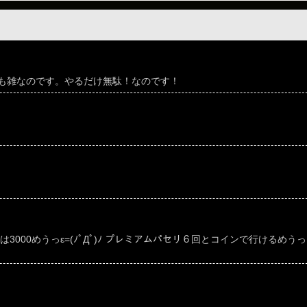
も雑なのです。やるだけ無駄！なのです！
00めうっε=(ﾉﾟДﾟ)ﾉ プレミアムパセリ６回とコインで行けるめうっ (