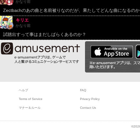
かなり前
Zectbachのあの曲と名前被りなのだが、果たしてどんな曲になるの
キリエ
かなり前
試聴出すって事はまだしばらくあるのか？
ヘルプ
FAQ
Terms of Service
Privacy Policy
マナー＆ルール
Contact Us
©2026