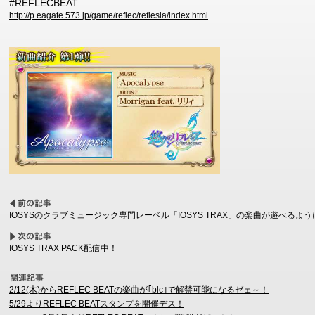
#REFLECBEAT
http://p.eagate.573.jp/game/reflec/reflesia/index.html
IOSYSのクラブミュージック専門レーベル「IOSYS TRAX」の楽曲が遊べるよ
IOSYS TRAX PACK配信中！
2/12(木)からREFLEC BEATの楽曲が｢blc｣で解禁可能になるゼェ～！
5/29よりREFLEC BEATスタンプを開催デス！