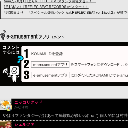
ε===△＜8月1日よりREFLEC BEATスタンプ開催ダゼッ！！
1/31(水)より｢REFLEC BEAT RECORDS｣がスタート！
4月30日より、『スペシャル楽曲パック feat.REFLEC BEAT vol.1&vol.2
ニッコリグッド
かなり前
やはりファンタジーだけあって民族風が多いね(´-ω-`) 個人的には村井さ
シェルファ