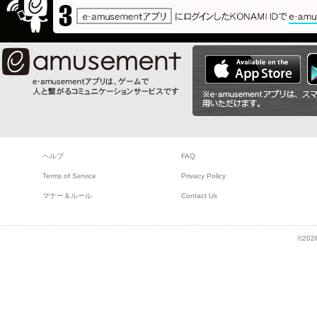
ヘルプ
FAQ
Terms of Service
Privacy Policy
マナー＆ルール
Contact Us
©2026