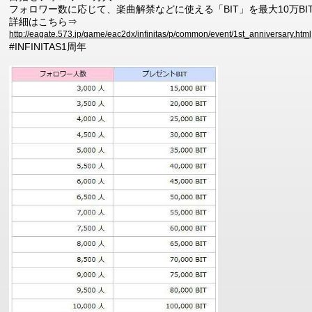
フォロワー数に応じて、楽曲解禁などに使える「BIT」を最大10万BI
詳細はこちら⇒
http://eagate.573.jp/game/eac2dx/infinitas/p/common/event/1st_anniversary.html
#INFINITAS1周年