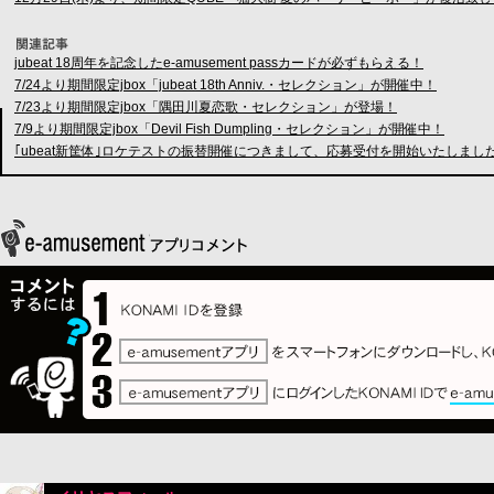
jubeat 18周年を記念したe-amusement passカードが必ずもらえる！
7/24より期間限定jbox「jubeat 18th Anniv.・セレクション」が開催中！
7/23より期間限定jbox「隅田川夏恋歌・セレクション」が登場！
7/9より期間限定jbox「Devil Fish Dumpling・セレクション」が開催中！
｢ubeat新筐体｣ロケテストの振替開催につきまして、応募受付を開始いたしまし