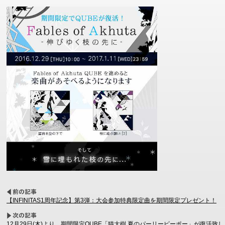
【INFINITAS1周年記念】第3弾：大会参加特典限定曲を期間限定プレゼント！
12月29日(木)より、期間限定QUBE「猫大樹 夏のパーリーピーポー」が復活致