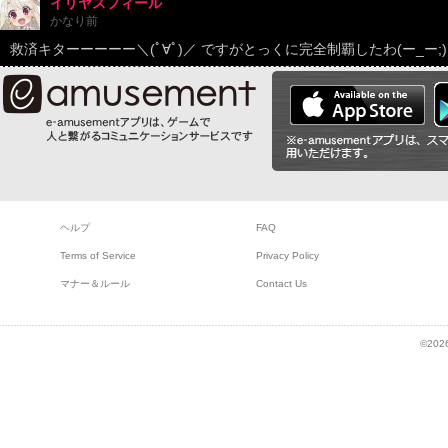
イリヤスフィール
かなり前
救済キターーーーー＼(ﾟ∀ﾟ)／ ですがとっくに完全制覇したわ(ー_ー;)
ヘルプ
FAQ
Terms of Service
Privacy Policy
マナー＆ルール
Contact Us
©2026