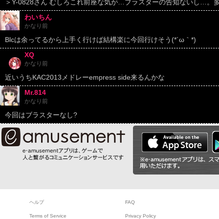
＞Y-0828さん むしろこれ前座な気が…ブラスターの告知ないし…
わいちん
かなり前
Blcは余ってるから上手く行けば結構楽に今回行けそう(*´ω｀*)
XQ
かなり前
近いうちKAC2013メドレーempress side来るんかな
Mr.814
かなり前
今回はブラスターなし?
ヘルプ
FAQ
Terms of Service
Privacy Policy