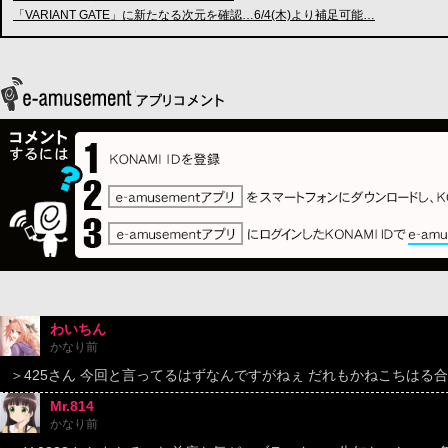
「VARIANT GATE」に新たなる次元を確認…6/4(木)より補足可能…
わいちん
かなり前
＞425さん 今回と言ってるはずなんですがねぇ だれもかねこちはる
Mr.814
かなり前