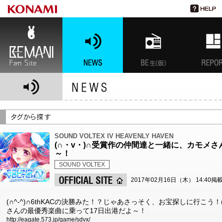
BEMANI Fan Site
NEWS
BEMANI生放送(仮)
特集
SOUND VOLTEX IV HEAVENLY HAVEN
(∩・v・)∩受賞作の仲間達と一緒に、カモメ
～！
SOUND VOLTEX
2017年02月16日（木） 14:40掲
(∩^-^)∩6thKACの決勝みた！？じゃあさっそく、お宝探しに行こう
さんの最優秀楽曲に乗って17日出港だよ～！
http://eagate.573.jp/game/sdvx/