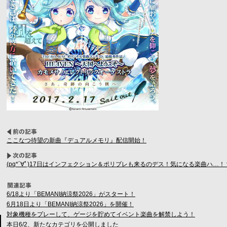
ここなつ待望の新曲『デュアルメモリ』配信開始！
(pq*´∀ﾟ)17日はインフェクション＆ポリブレも来るのデス！気になる楽曲ハ…！
6/18より「BEMANI納涼祭2026」がスタート！
6月18日より「BEMANI納涼祭2026」を開催！
対象機種をプレーして、ゲージを貯めてイベント楽曲を解禁しよう！
本日6/2、新たなカテゴリを公開しました