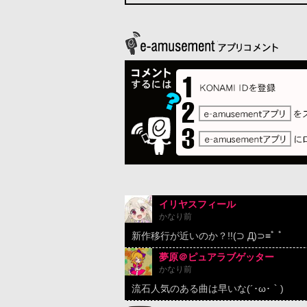
イリヤスフィール
かなり前
新作移行が近いのか？!!(⊃ Д)⊃≡ﾟ ﾟ
夢原＠ピュアラブゲッター
かなり前
流石人気のある曲は早いな(´･ω･｀)