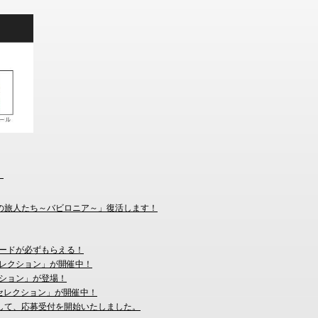
！
憶の旅人たち～バビロニア～」復活します！
assカードが必ずもらえる！
iv.・セレクション」が開催中！
クション」が登場！
ling・セレクション」が開催中！
まして、応募受付を開始いたしました。