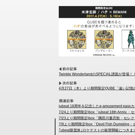
Twinkle WonderlandのSPECIAL譜面が登場！
4月27日（木）より期間限定QUBE「遠い記
jubeat 18周年を記念したe-amusement p
7/24より期間限定jbox「jubeat 18th Ann
7/23より期間限定jbox「隅田川夏恋歌・セレ
7/9より期間限定jbox「Devil Fish Dump
｢ubeat新筐体｣ロケテストの振替開催につき