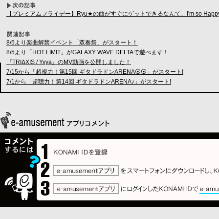
【プレミアムフライデー】Ryu★の曲がすぐにゲットできるなんて、I'm so Happy
8/5より楽曲解禁イベント「双奏祭」がスタート！
8/5より「HOT LIMIT」がGALAXY WAVE DELTAで遊べます！
『TRIΔXIS / Yvya』のMV動画を公開しました！
7/15から「超視力！第15回 ギタドラドンARENA⦿⦿」がスタート!
7/1から「超聴力！第14回 ギタドラドンARENA♪」がスタート!