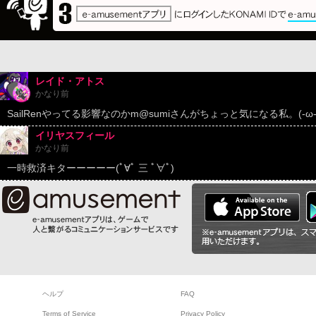
レイド・アトス
かなり前
SailRenやってる影響なのかm@sumiさんがちょっと気になる私。(-ω-
イリヤスフィール
かなり前
一時救済キターーーーー(ﾟ∀ﾟ 三 ﾟ∀ﾟ)
ヘルプ
FAQ
Terms of Service
Privacy Policy