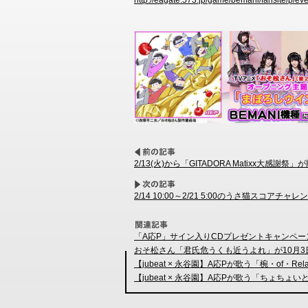
http://eagate.573.jp/game/bemani/fansite/p/ev
2/13(火)から「GITADORA Matixx大感謝祭」
2/14 10:00～2/21 5:00のうさ猫スコ
「A応P」サイン入りCDプレゼントキャンペー
おそ松さん「君氏危うくも近うよれ」が10月3日
【jubeat × 永谷園】A応Pが歌う「椀・of・R
【jubeat × 永谷園】A応Pが歌う「ちょ