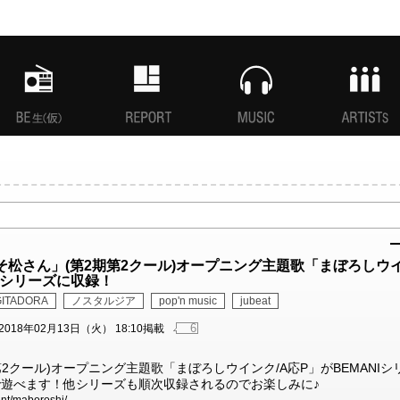
MANI生放送(仮)
特集
MUSIC
ARTISTs
そ松さん」(第2期第2クール)オープニング主題歌「まぼろしウ
NIシリーズに収録！
GITADORA
ノスタルジア
pop'n music
jubeat
6
2018年02月13日（火） 18:10掲載
2クール)オープニング主題歌「まぼろしウインク/A応P」がBEMANIシ
RAで遊べます！他シリーズも順次収録されるのでお楽しみに♪