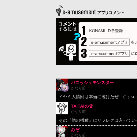
バニッシュモンスター
かなり前
イヤミ人情回は本当に泣けたぜ···(´；ω；
TAITAIの父
かなり前
その『他の機種』にリフレクは入っているの
みぞ
かなり前