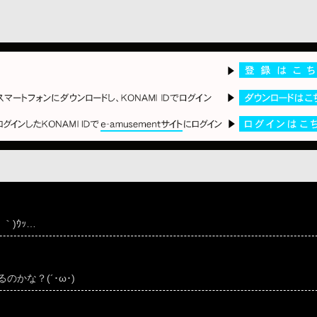
｀)ｳｯ…
かな？(´･ω･)