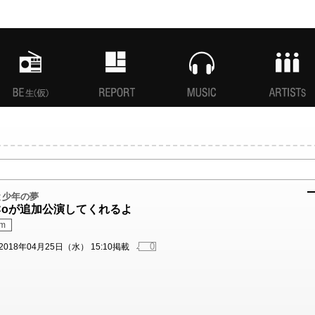
MANI生放送(仮)
特集
MUSIC
ARTISTs
猫と少年の夢
BisCoが追加公演してくれるよ
am
0
2018年04月25日（水） 15:10掲載