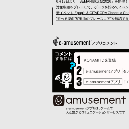
6月18日より「BEMANI納涼祭2026」を開催！
対象機種をプレーして、ゲージを貯めてイベン
新イベント「pop'n & GITADORA Cheers × C
"遊べる楽曲"&"楽曲のプレースコア"を確認で