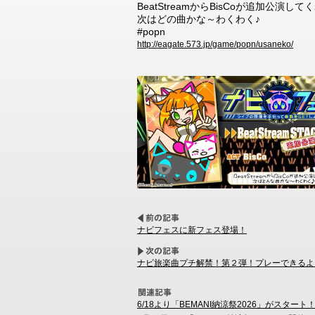
BeatStreamからBisCoが追加公演して
次はどの曲かな～わくわく♪
#popn
http://eagate.573.jp/game/popn/usaneko/
ナビフェスに新フェス登場！
ナビ旅楽曲プチ解禁！第２弾！プレーできるよ
6/18より「BEMANI納涼祭2026」がスタート