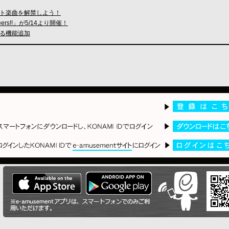
ト楽曲を解禁しよう！
heers!!」が5/14より開催！
きる機能追加