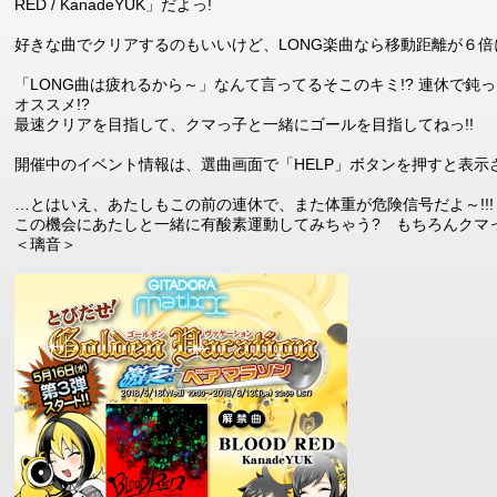
RED / KanadeYUK」だよっ!
好きな曲でクリアするのもいいけど、LONG楽曲なら移動距離が６倍に
「LONG曲は疲れるから～」なんて言ってるそこのキミ!? 連休で鈍
オススメ!?
最速クリアを目指して、クマっ子と一緒にゴールを目指してねっ!!
開催中のイベント情報は、選曲画面で「HELP」ボタンを押すと表示
…とはいえ、あたしもこの前の連休で、また体重が危険信号だよ～!!! 
この機会にあたしと一緒に有酸素運動してみちゃう? もちろんクマ
＜璃音＞