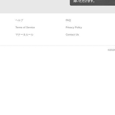
ヘルプ
FAQ
Terms of Service
Privacy Policy
マナー＆ルール
Contact Us
©2026