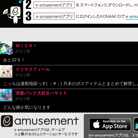
ＭＩＣＨＩ
かなり前
あと32％！
イリヤスフィール
かなり前
こっちは連勤地獄っす( ；∀；) 月末のボスアイテムとまとめて解禁しよう|
洋楽パンク大好きハヤトＸ
かなり前
どんな曲か気になります