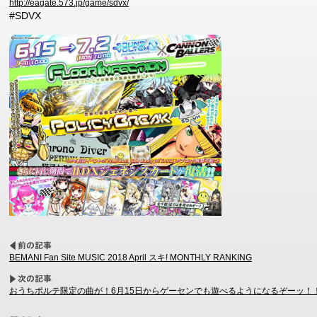
http://eagate.573.jp/game/sdvx/
#SDVX
BEMANI Fan Site MUSIC 2018 April スキ! MONTHLY RANKING
おうちボルテ限定の曲が！6月15日からゲーセンでも遊べるようになるぞーッ！