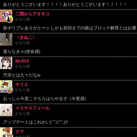
ありがとうございます！！！！ありがとうございます！！！！！
二階からアオネコ
かなり前
新ポリブレありがとー♫ しかも前回までの曲はブロック解禁とはお優
〈きぬこ〉
かなり前
遣らなきゃ(使命感)
Mr.814
かなり前
弐寺とは久々だなw
キリエ
かなり前
おっしゃ今度こそちらはらやるぞ（今更感）
イリヤスフィール
かなり前
アップデートはこれかい(￣□￣;)!!
クマ
かなり前