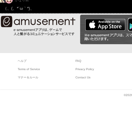
（、(、*´ω｀*)、
ヘルプ
FAQ
Terms of Service
Privacy Policy
マナー＆ルール
Contact Us
©2026