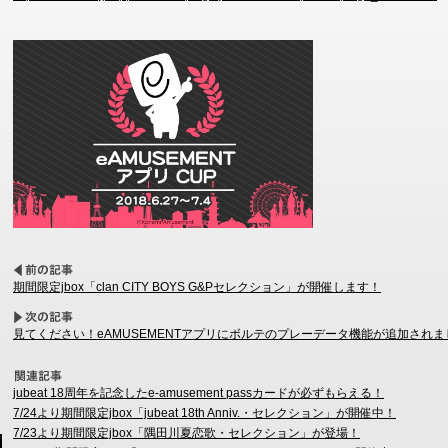
期間限定jbox「clan CITY BOYS G&Pセレクション」が開催します！
見てください！eAMUSEMENTアプリにボルテのプレーデータ機能が追加され
jubeat 18周年を記念したe-amusement passカードが必ずもらえる！
7/24より期間限定jbox「jubeat 18th Anniv.・セレクション」が開催中！
7/23より期間限定jbox「隅田川夏恋歌・セレクション」が登場！