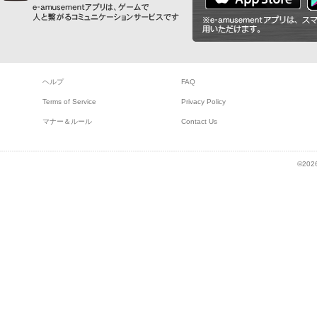
ヘルプ
FAQ
Terms of Service
Privacy Policy
マナー＆ルール
Contact Us
©2026