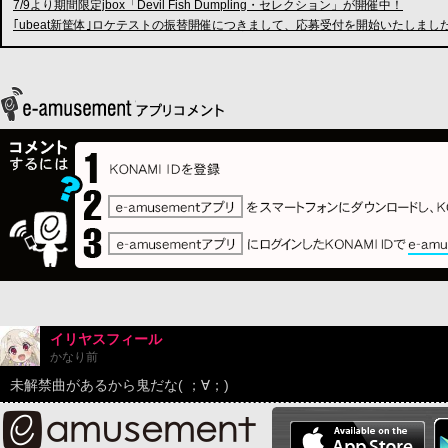
7/9より期間限定jbox「Devil Fish Dumpling・セレクション」が開催中！
｢ubeat新筐体｣ロケテストの振替開催につきまして、応募受付を開始いたしまし
イリヤスフィール
かなり前
未解禁曲があるから鬼だな( ；∀；)