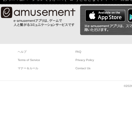
ヘルプ
FAQ
Terms of Service
Privacy Policy
マナー＆ルール
Contact Us
©2026