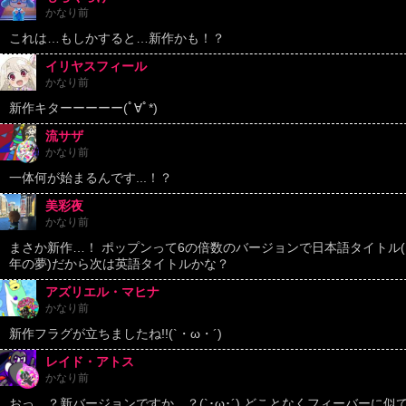
かなり前
これは…もしかすると…新作かも！？
イリヤスフィール
かなり前
新作キターーーーー(ﾟ∀ﾟ*)
流サザ
かなり前
一体何が始まるんです...！？
美彩夜
かなり前
まさか新作…！ ポップンって6の倍数のバージョンで日本語タイトル(
年の夢)だから次は英語タイトルかな？
アズリエル・マヒナ
かなり前
新作フラグが立ちましたね!!(`・ω・´)
レイド・アトス
かなり前
おっ…？新バージョンですか…？(`･ω･´) どことなくフィーバーに似てる