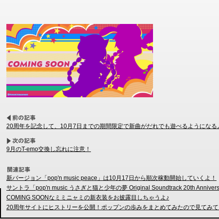
20周年を記念して、10月7日までの期間限定で新曲がだれでも遊べるようになる
9月のT-emo交換し忘れに注意！
新バージョン「pop'n music peace」は10月17日から順次稼動開始していくよ！
サントラ「pop'n music うさぎと猫と少年の夢 Original Soundtrack 20th Anniver
COMING SOONなミミニャミの新衣装をお披露目しちゃうよ♪
20周年サイトにヒストリーを公開！ポップンの歩みをまとめてみたので見てみて