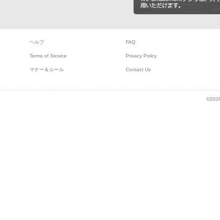
ヘルプ
FAQ
Terms of Service
Privacy Policy
マナー＆ルール
Contact Us
©2026