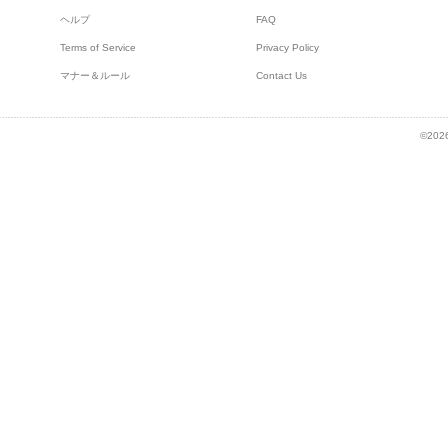
ヘルプ
FAQ
Terms of Service
Privacy Policy
マナー＆ルール
Contact Us
©2026