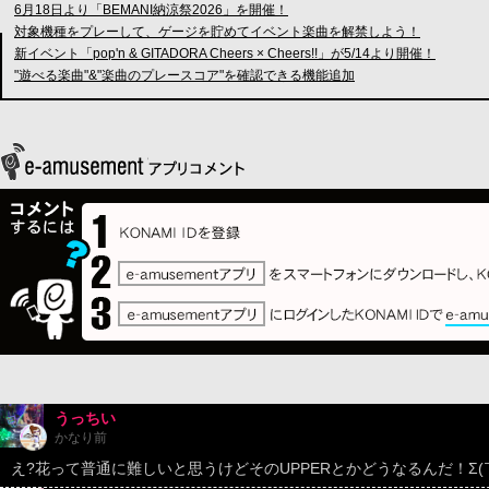
6月18日より「BEMANI納涼祭2026」を開催！
対象機種をプレーして、ゲージを貯めてイベント楽曲を解禁しよう！
新イベント「pop'n & GITADORA Cheers × Cheers!!」が5/14より開催！
"遊べる楽曲"&"楽曲のプレースコア"を確認できる機能追加
うっちい
かなり前
え?花って普通に難しいと思うけどそのUPPERとかどうなるんだ！Σ(￣