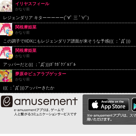
イリヤスフィール
かなり前
レジェンダリア キターーーーー(ﾟ∀ﾟ 三 ﾟ∀ﾟ)
関根摩姫菜
かなり前
この調子でIIDXにもレジェンダリア譜面が来そうな予感((( ；ﾟДﾟ)))
関根摩姫菜
かなり前
アッパーだと((( ；ﾟДﾟ)))ｶﾞｸｶﾞｸﾌﾞﾙﾌﾞﾙ
夢原＠ピュアラブゲッター
かなり前
((( ；ﾟДﾟ)))アッパーきたか