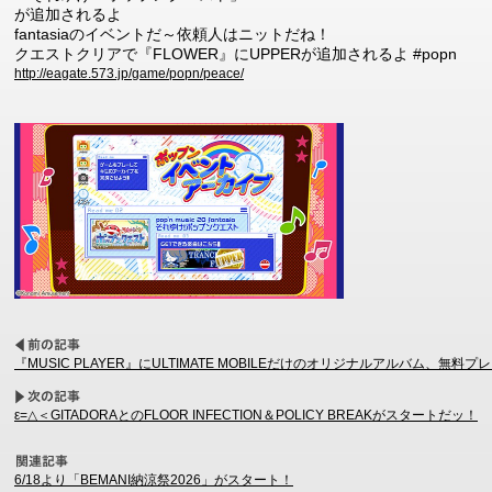
が追加されるよ
fantasiaのイベントだ～依頼人はニットだね！
クエストクリアで『FLOWER』にUPPERが追加されるよ #popn
http://eagate.573.jp/game/popn/peace/
『MUSIC PLAYER』にULTIMATE MOBILEだけのオリジナルアルバム、
ε=△＜GITADORAとのFLOOR INFECTION＆POLICY BREAKがスタートだッ！
6/18より「BEMANI納涼祭2026」がスタート！