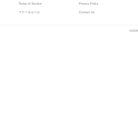
Terms of Service
Privacy Policy
マナー＆ルール
Contact Us
©2026