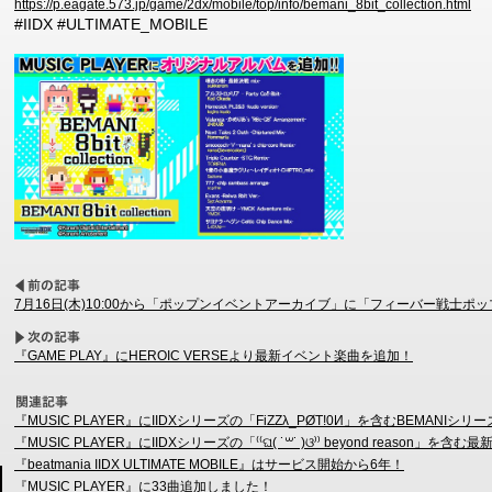
https://p.eagate.573.jp/game/2dx/mobile/top/info/bemani_8bit_collection.html
#IIDX #ULTIMATE_MOBILE
7月16日(木)10:00から「ポップンイベントアーカイブ」に「フィーバー戦士ポ
『GAME PLAY』にHEROIC VERSEより最新イベント楽曲を追加！
『MUSIC PLAYER』にIIDXシリーズの「FiZZλ_PØT!0И」を含むBEMAN
『MUSIC PLAYER』にIIDXシリーズの「⁽⁽ଘ( ˙꒳˙ )ଓ⁾⁾ beyond reason
『beatmania IIDX ULTIMATE MOBILE』はサービス開始から6年！
『MUSIC PLAYER』に33曲追加しました！