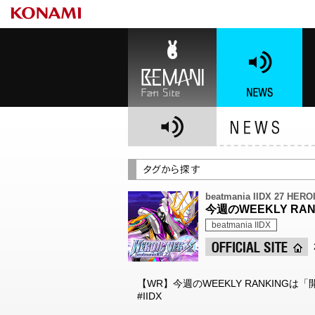
BEMANI Fan Site
NEWS
BE
beatmania IIDX 27 HER
今週のWEEKLY RA
beatmania IIDX
【WR】今週のWEEKLY RANKINGは「
#IIDX