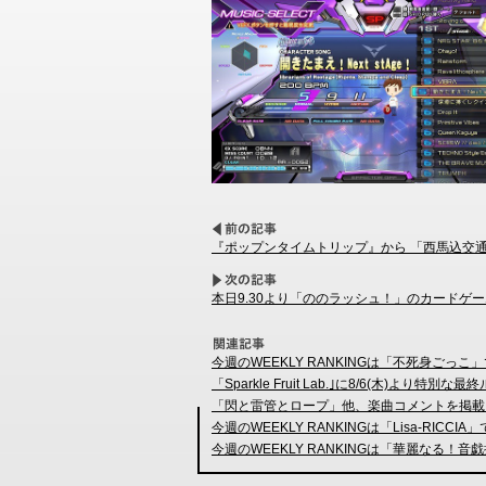
『ポップンタイムトリップ』から 「西馬込交通曲」「50th
本日9.30より「ののラッシュ！」のカードゲ
今週のWEEKLY RANKINGは「不死身ごっこ
「Sparkle Fruit Lab.｣に8/6(木)より特別
「閃と雷管とロープ」他、楽曲コメントを掲載
今週のWEEKLY RANKINGは「Lisa-RICCIA
今週のWEEKLY RANKINGは「華麗なる！