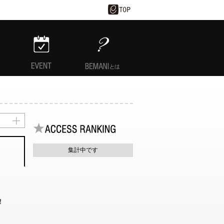
EVENT
BEMANIとは
集計中です
！