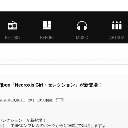
MANI生放送(仮)
特集
MUSIC
ARTISTs
box「Necroxis Girl・セレクション」が新登場！
0
2020年10月01日（木） 10:00掲載
irl・セレクション」が新登場！
x（1回）」でSPエンブレムのパーツから1つ確定で出現しますよ！