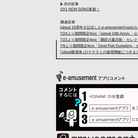
10/1 NEW SONG更新！
jubeat 18周年を記念したe-amusement p
7/24より期間限定jbox「jubeat 18th Ann
7/23より期間限定jbox「隅田川夏恋歌・セレ
7/9より期間限定jbox「Devil Fish Dump
｢ubeat新筐体｣ロケテストの振替開催につき