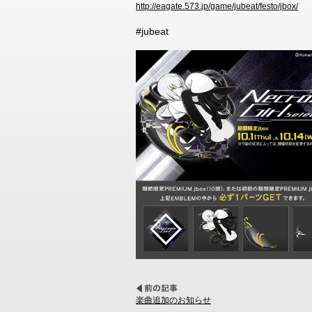
http://eagate.573.jp/game/jubeat/festo/jbox/
#jubeat
楽曲追加のお知らせ