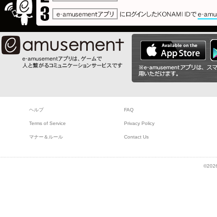
ヘルプ
FAQ
Terms of Service
Privacy Policy
マナー＆ルール
Contact Us
©2026