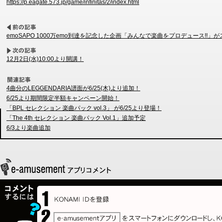
https://p.eagate.573.jp/game/infinitas/2/index.html
emoSAPO 1000万emo到達を記念した企画「みんなで楽曲をプロデュース!!」
12月2日(水)10:00より開講！
4曲分のLEGGENDARIA譜面が6/25(木)より追加！
6/25より期間限定半額キャンペーン開始！
「BPL セレクション 楽曲パック vol.3」 が6/25より登場！
「The 4th セレクション 楽曲パック Vol.1」追加予定
6/3より楽曲追加