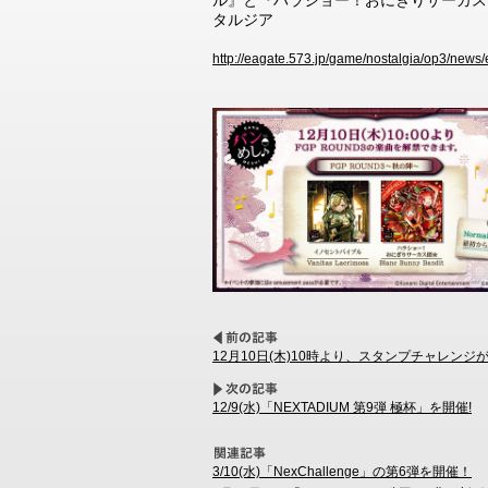
ル』と『ハラショー！おにぎりサーカス団
タルジア
http://eagate.573.jp/game/nostalgia/op3/new
12月10日(木)10時より、スタンプチャレンジ
12/9(水)「NEXTADIUM 第9弾 極杯」を開催!
3/10(水)「NexChallenge」の第6弾を開催！