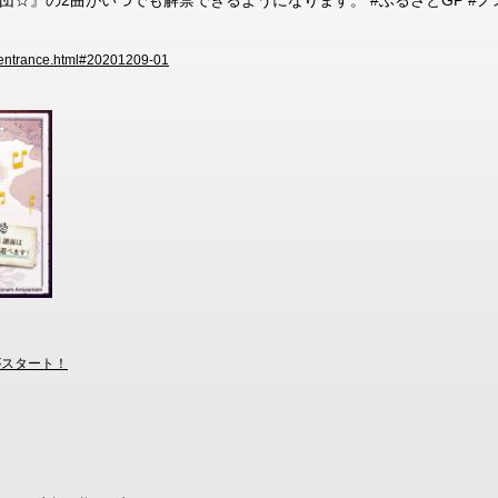
☆』の2曲がいつでも解禁できるようになります。 #ふるさとGP #ノ
s/entrance.html#20201209-01
がスタート！