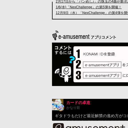
2月17日から「バンめし♪」の珠玉の4曲が新
1/6(水)「NexChallenge」の第5弾を開催！
12月9日（水）「NexChallenge」の第4弾を
カードの卓造
かなり前
ギタドラもだけど最近解禁の進め方がコ