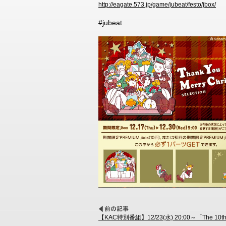
http://eagate.573.jp/game/jubeat/festo/jbox/
#jubeat
【KAC特別番組】12/23(水) 20:00～「The 