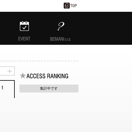
EVENT
BEMANIとは
場！
集計中です