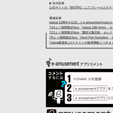
公式サイトの『BISTRO』にてプレーカスタ
jubeat 18周年を記念したe-amusement p
7/24より期間限定jbox「jubeat 18th Ann
7/23より期間限定jbox「隅田川夏恋歌・セレ
7/9より期間限定jbox「Devil Fish Dump
｢ubeat新筐体｣ロケテストの振替開催につき