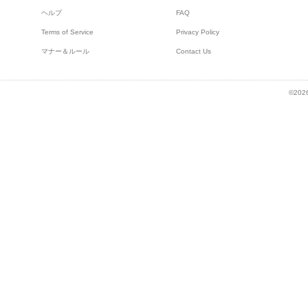
ヘルプ
FAQ
Terms of Service
Privacy Policy
マナー＆ルール
Contact Us
©2026