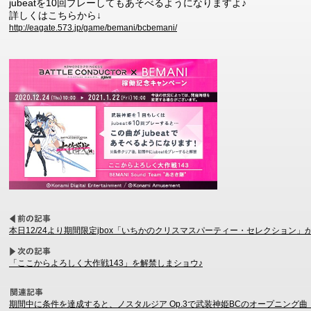
jubeatを10回プレーしてもあそべるようになりますよ♪
詳しくはこちらから↓
http://eagate.573.jp/game/bemani/bcbemani/
本日12/24より期間限定jbox「いちかのクリスマスパーティー・セレクション」
「ここからよろしく大作戦143」を解禁しまショウ♪
期間中に条件を達成すると、ノスタルジア Op.3で武装神姫BCのオープニング