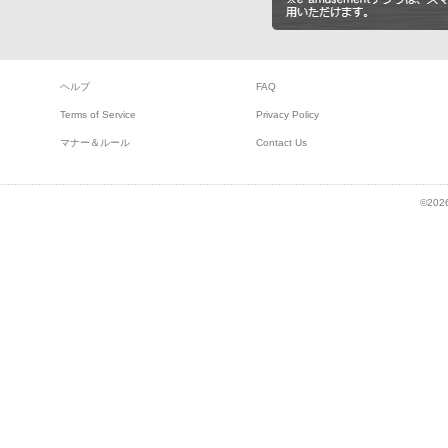
ヘルプ
FAQ
Terms of Service
Privacy Policy
マナー＆ルール
Contact Us
©2026