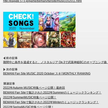
http://eagate.573.jp/game/bemani/fansite/music/202011.html
期間中に条件を達成すると、ノスタルジア Op.3で武装神姫BCのオープニング
BEMANI Fan Site MUSIC 2020 October スキ! MONTHLY RANKING
2022年Autumn MUSIC特集ページ公開！最終回
BEMANI Fan Siteで集計された2022年Summerのミュージックランキング！
2022年SummerMUSIC特集ページ公開！
BEMANI Fan Siteで集計された2022年Winterのミュージックランキング！
2022年SpringMUSIC特集ページ公開！