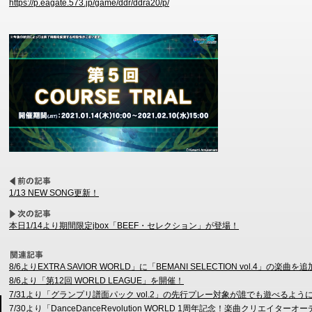
https://p.eagate.573.jp/game/ddr/ddra20/p/
1/13 NEW SONG更新！
本日1/14より期間限定jbox「BEEF・セレクション」が登場！
8/6よりEXTRA SAVIOR WORLD」に「BEMANI SELECTION vol.4」の楽曲を
8/6より「第12回 WORLD LEAGUE」を開催！
7/31より「グランプリ譜面パック vol.2」の先行プレー対象が誰でも遊べるよう
7/30より「DanceDanceRevolution WORLD 1周年記念！楽曲クリ