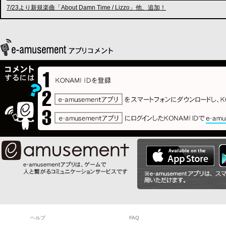
7/23より新規楽曲「About Damn Time / Lizzo」他、追加！
ヘルプ
FAQ