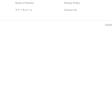
Terms of Service
Privacy Policy
マナー＆ルール
Contact Us
©2026