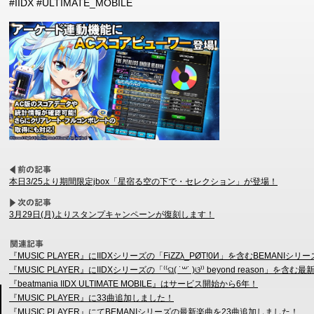
#IIDX #ULTIMATE_MOBILE
本日3/25より期間限定jbox「星宿る空の下で・セレクション」が登場！
3月29日(月)よりスタンプキャンペーンが復刻します！
『MUSIC PLAYER』にIIDXシリーズの「FiZZλ_PØT!0И」を含むBEMAN
『MUSIC PLAYER』にIIDXシリーズの「⁽⁽ଘ( ˙꒳˙ )ଓ⁾⁾ beyond reason
『beatmania IIDX ULTIMATE MOBILE』はサービス開始から6年！
『MUSIC PLAYER』に33曲追加しました！
『MUSIC PLAYER』にてBEMANIシリーズの最新楽曲を23曲追加しました！