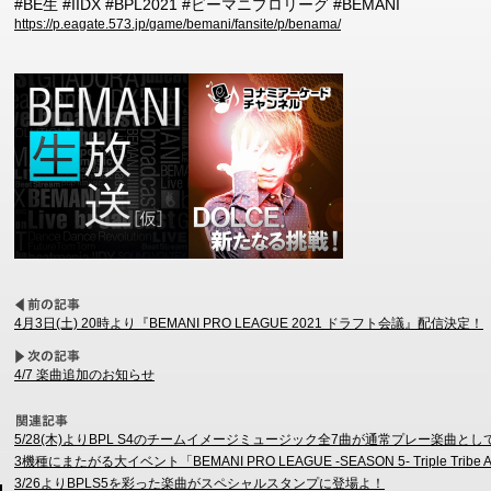
#BE生 #IIDX #BPL2021 #ビーマニプロリーグ #BEMANI
https://p.eagate.573.jp/game/bemani/fansite/p/benama/
4月3日(土) 20時より『BEMANI PRO LEAGUE 2021 ドラフト会議』配信決定！
4/7 楽曲追加のお知らせ
5/28(木)よりBPL S4のチームイメージミュージック全7曲が通常プレー楽曲とし
3機種にまたがる大イベント「BEMANI PRO LEAGUE -SEASON 5- Triple Trib
3/26よりBPLS5を彩った楽曲がスペシャルスタンプに登場よ！