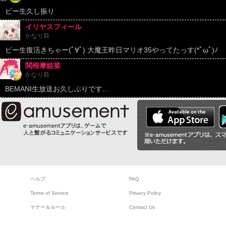
ビー生久し振り
イリヤスフィール
かなり前
ビー生復活きちゃー(ﾟ∀ﾟ) 大魔王昨日マリオ35やってたっす(*ﾟωﾟ)ﾉ
関根摩姫菜
かなり前
BEMANI生放送お久しぶりです...
ヘルプ
FAQ
Terms of Service
Privacy Policy
マナー＆ルール
Contact Us