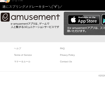
遂にスプリングメドレーキター＼(ﾟ∀ﾟ)／
ヘルプ
FAQ
Terms of Service
Privacy Policy
マナー＆ルール
Contact Us
©2026