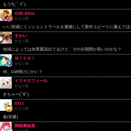
もう‼️(; ﾟ ﾛﾟ)
GSE-Alisa
かなり前
いい加減にミッショントラベルを最後にして新作ユビートに備えてほ
すかい
かなり前
地域によっては休業要請出てるけど、その分期間が長いのかな？
ＭＩＣＨＩ
かなり前
何、GW明けにかい？
イリヤスフィール
かなり前
きちゃー(ﾟ∀ﾟ)
GO.I
かなり前
春(初夏)
関根摩姫菜
かなり前