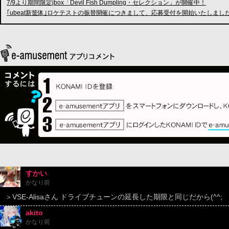
7/9より期間限定jbox「Devil Fish Dumpling・セレクション」が開催中！
｢ubeat新筐体｣ロケテストの振替開催につきまして、応募受付を開始いたしまし
すかい
かなり前
＞VSE-Alisaさん ドライブチューンの延長した期限と同じだから(^^;
akito
かなり前