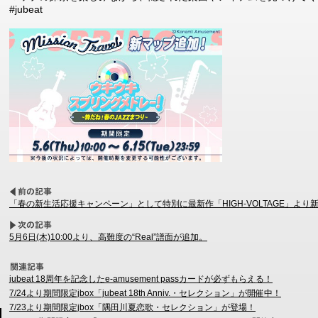
#jubeat
「春の新生活応援キャンペーン」として特別に最新作「HIGH-VOLTAGE」より新曲
5月6日(木)10:00より、高難度の“Real”譜面が追加。
jubeat 18周年を記念したe-amusement passカードが必ずもらえる！
7/24より期間限定jbox「jubeat 18th Anniv.・セレクション」が開催中！
7/23より期間限定jbox「隅田川夏恋歌・セレクション」が登場！