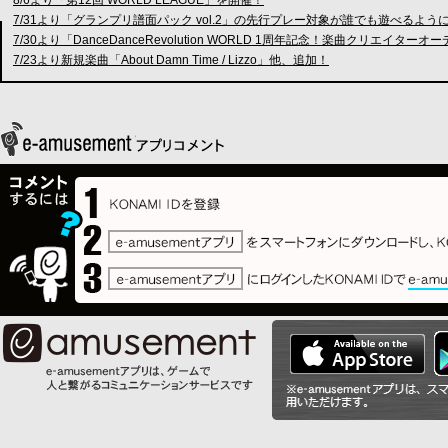
7/31より「グランプリ譜面パック vol.2」の先行プレー対象が誰でも遊べるよう
7/30より「DanceDanceRevolution WORLD 1周年記念！楽曲クリ
7/23より新規楽曲「About Damn Time / Lizzo」他、追加！