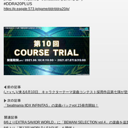
#DDRA20PLUS
https://p.eagate.573.jp/game/ddr/ddra20/p/
(｡>ｖ<｡)ﾉ来る6月10日、キャラクターテーマ楽曲コンテスト採用作品第七弾が
「beatmania IIDX INFINITAS」の楽曲パックvol.15発売開始！
8/6よりEXTRA SAVIOR WORLD」に「BEMANI SELECTION vol.4」の楽曲を
8/6より「第12回 WORLD LEAGUE」を開催！