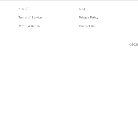
ヘルプ
FAQ
Terms of Service
Privacy Policy
マナー＆ルール
Contact Us
©2026