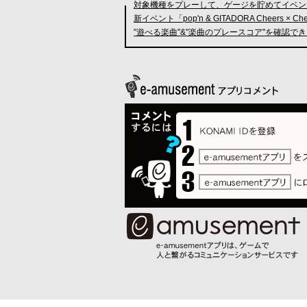
対象機種をプレーして、ゲージを貯めてイベン
新イベント「pop'n & GITADORA Cheers × C
"遊べる楽曲"&"楽曲のプレースコア"を確認で