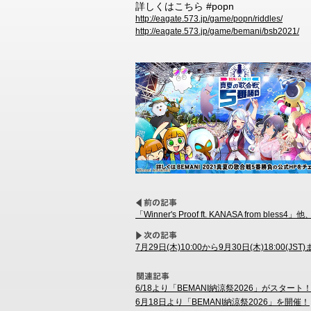
詳しくはこちら #popn
http://eagate.573.jp/game/popn/riddles/
http://eagate.573.jp/game/bemani/bsb2021/
「Winner's Proof ft. KANASA from 
7月29日(木)10:00から9月30日(木)18:00
6/18より「BEMANI納涼祭2026」がスタート
6月18日より「BEMANI納涼祭2026」を開催！