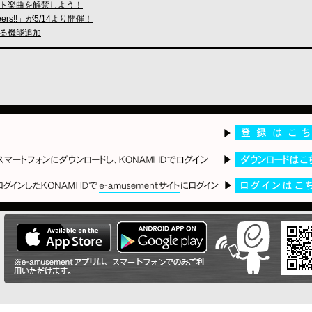
ト楽曲を解禁しよう！
heers!!」が5/14より開催！
きる機能追加