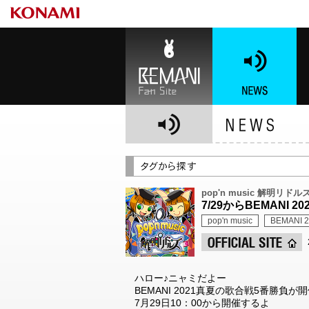
BEMANI Fan Site
NEWS
BE
pop'n music 解明リドル
7/29からBEMANI
pop'n music
BEMANI
ハロー♪ニャミだよー
BEMANI 2021真夏の歌合戦5番勝負が
7月29日10：00から開催するよ