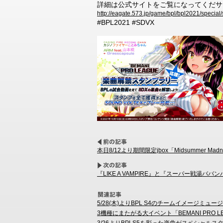
詳細は公式サイトをご覧になってくだサ
http://eagate.573.jp/game/bpl/bpl2021/special
#BPL2021 #SDVX
本日8/12より期間限定jbox「Midsummer 
『LIKE A VAMPIRE』と『スーパー戦湯バ
5/28(木)よりBPL S4のチームイメージミ
3機種にまたがる大イベント「BEMANI PRO LEAGUE
3/26よりBPLS5を彩った楽曲がスペシャル