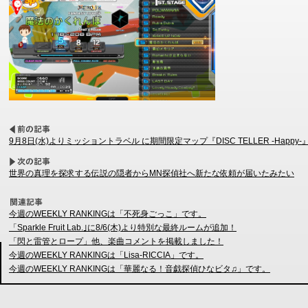
9月8日(水)よりミッショントラベル に期間限定マップ『DISC TELLER -Happy
世界の真理を探求する伝説の隠者からMN探偵社へ新たな依頼が届いたみたい
今週のWEEKLY RANKINGは「不死身ごっこ」です。
「Sparkle Fruit Lab.｣に8/6(木)より特別な最終ルームが追加！
「閃と雷管とロープ」他、楽曲コメントを掲載しました！
今週のWEEKLY RANKINGは「Lisa-RICCIA」です。
今週のWEEKLY RANKINGは「華麗なる！音戯探偵ひなビタ♫」です。